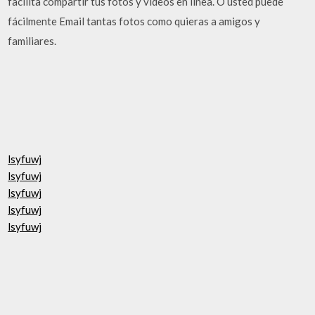
facilita compartir tus fotos y vídeos en línea. O usted puede
fácilmente Email tantas fotos como quieras a amigos y
familiares.
lsyfuwj
lsyfuwj
lsyfuwj
lsyfuwj
lsyfuwj