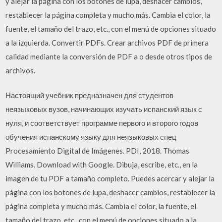
y alejar la página con los botones de lupa, deshacer cambios,
restablecer la página completa y mucho más. Cambia el color, la
fuente, el tamaño del trazo, etc., con el menú de opciones situado
a la izquierda. Convertir PDFs. Crear archivos PDF de primera
calidad mediante la conversión de PDF a o desde otros tipos de
archivos.
Настоящий учебник предназначен для студентов
неязыковых вузов, начинающих изучать испанский язык с
нуля, и соответствует программе первого и второго годов
обучения испанскому языку для неязыковых спец
Procesamiento Digital de Imágenes. PDI, 2018. Thomas
Williams. Download with Google. Dibuja, escribe, etc., en la
imagen de tu PDF a tamaño completo. Puedes acercar y alejar la
página con los botones de lupa, deshacer cambios, restablecer la
página completa y mucho más. Cambia el color, la fuente, el
tamaño del trazo, etc., con el menú de opciones situado a la