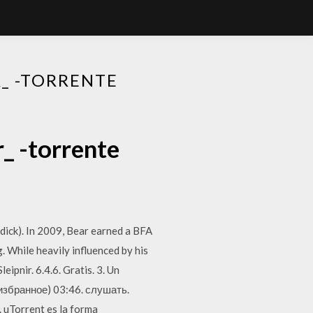
R_ -TORRENTE
r_ -torrente
ndick). In 2009, Bear earned a BFA
 While heavily influenced by his
pnir. 6.4.6. Gratis. 3. Un
 избранное) 03:46. слушать.
 uTorrent es la forma