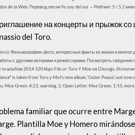
dos de la Web. Перевод песни Yo soy del sur — Рейтинг: 5 / 5 2 мне
- приглашение на концерты и прыжок со
assio del Toro.
Toro). Фильмография, фото, интересные факты из жизни и многое
боты с другими актерами и режиссерами. Посмотреть сведения 
ти альбом 2014 320 kbps File от Toro Y Moe на Discogs. Исполнит
lance" is taken from Toro y Moi's new album, 'Outer Peace,' out now
u. Moe Green. 4:21. warning. 2. Open Letter. Moe Green. 1:55. mor
oblema familiar que ocurre entre Mar
arge. Plantilla Moe y Homero mirándose