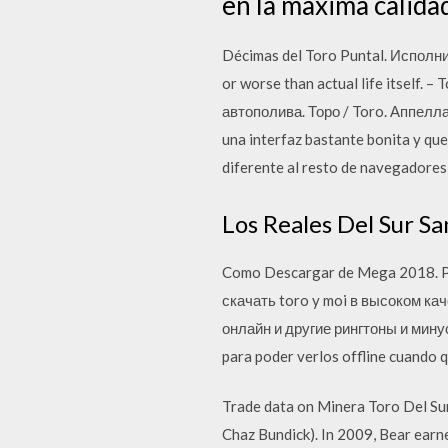
en la maxima calidad,
Décimas del Toro Puntal. Исполнит
or worse than actual life itself.
автополива. Торо / Toro. Аппел
una interfaz bastante bonita y qu
diferente al resto de navegadores,
Los Reales Del Sur S
Como Descargar de Mega 2018. Pr
скачать toro y moi в высоком ка
онлайн и другие рингтоны и минусо
para poder verlos offline cuando 
Trade data on Minera Toro Del Sur S
Chaz Bundick). In 2009, Bear earn