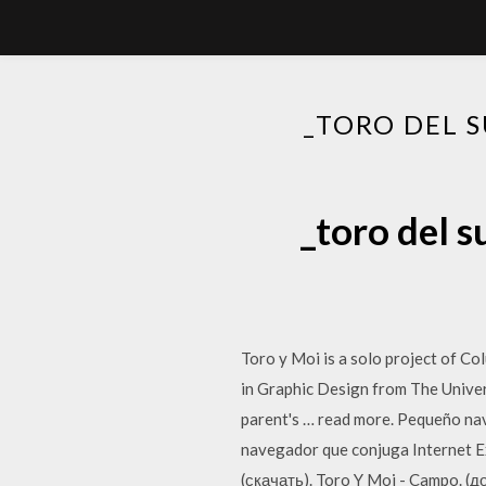
_TORO DEL S
_toro del s
Toro y Moi is a solo project of Co
in Graphic Design from The Univer
parent's … read more. Pequeño nave
navegador que conjuga Internet E
(скачать). Toro Y Moi - Campo. (д