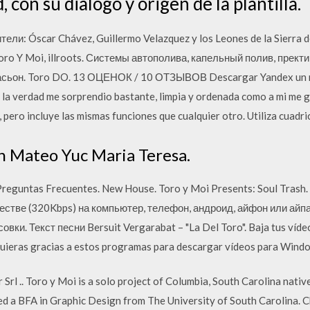
 con su dialogo y origen de la plantilla.
ели: Óscar Chávez, Guillermo Velazquez y los Leones de la Sierra d
 – Toro Y Moi, illroots. Системы автополива, капельный полив, пре
ласьон. Toro DO. 13 ОЦЕНОК / 10 ОТЗЫВОВ Descargar Yandex un na
e la verdad me sorprendio bastante, limpia y ordenada como a mi me 
 pero incluye las mismas funciones que cualquier otro. Utiliza cuadric
an Mateo Yuc Maria Teresa.
eguntas Frecuentes. New House. Toro y Moi Presents: Soul Trash
честве (320Kbps) на компьютер, телефон, андроид, айфон или айп
вки. Текст песни Bersuit Vergarabat – "La Del Toro". Baja tus víde
quieras gracias a estos programas para descargar vídeos para Wind
rl .. Toro y Moi is a solo project of Columbia, South Carolina native 
ed a BFA in Graphic Design from The University of South Carolina. 