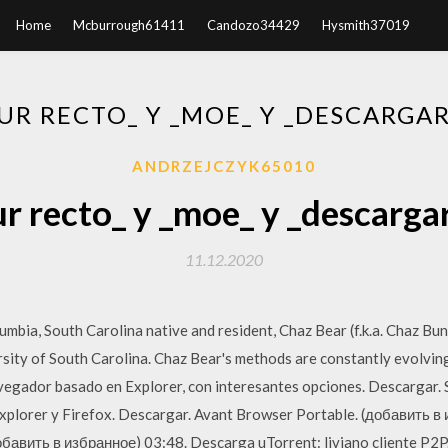
Home
Mcburrough61411
Candozo34429
Hysmith37019
UR RECTO_ Y _MOE_ Y _DESCARGA
ANDRZEJCZYK65010
ur recto_ y _moe_ y _descarga
11.12.2020
lumbia, South Carolina native and resident, Chaz Bear (f.k.a. Chaz Bu
sity of South Carolina. Chaz Bear's methods are constantly evolving.
gador basado en Explorer, con interesantes opciones. Descargar. Slei
xplorer y Firefox. Descargar. Avant Browser Portable. (добавить в
обавить в избранное) 03:48. Descarga uTorrent: liviano cliente P2P.