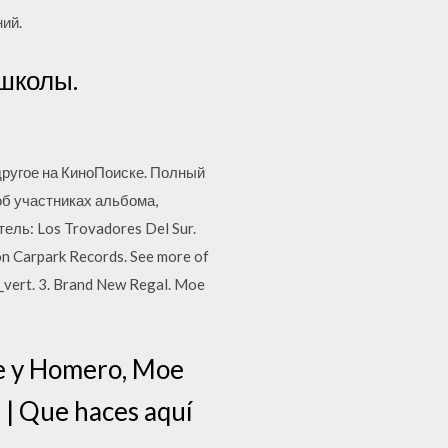
ний.
 школы.
 другое на КиноПоиске. Полный
об участниках альбома,
ель: Los Trovadores Del Sur.
 on Carpark Records. See more of
e_vert. 3. Brand New Regal. Moe
ge y Homero, Moe
 | Que haces aquí