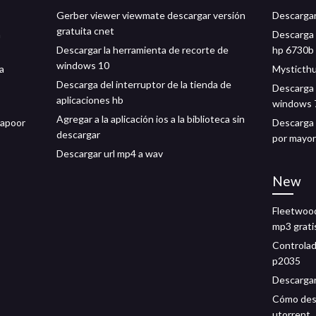
Gerber viewer viewmate descargar versión
Descargar
gratuita cnet
n
Descarga g
Descargar la herramienta de recorte de
hp 6730b
windows 10
a
Mysticthu
Descarga del interruptor de la tienda de
Descarga 
aplicaciones hb
windows 
Agregar a la aplicación ios a la biblioteca sin
kapoor
Descarga 
descargar
por mayor
Descargar url mp4 a wav
New
Fleetwood
mp3 grati
Controlad
p2035
Descargar 
Cómo desc
utorrent