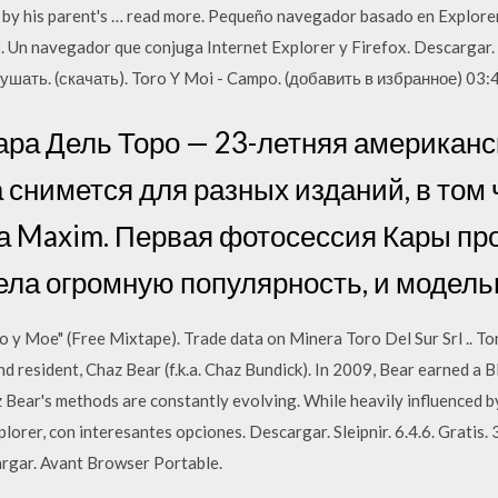
d by his parent's … read more. Pequeño navegador basado en Explorer
. 3. Un navegador que conjuga Internet Explorer y Firefox. Descargar
ушать. (скачать). Toro Y Moi - Campo. (добавить в избранное) 03:
Кара Дель Торо — 23-летняя американ
 снимется для разных изданий, в том
а Maxim. Первая фотосессия Кары пр
рела огромную популярность, и модель
y Moe" (Free Mixtape). Trade data on Minera Toro Del Sur Srl .. Toro
d resident, Chaz Bear (f.k.a. Chaz Bundick). In 2009, Bear earned a
 Bear's methods are constantly evolving. While heavily influenced by
rer, con interesantes opciones. Descargar. Sleipnir. 6.4.6. Gratis.
argar. Avant Browser Portable.