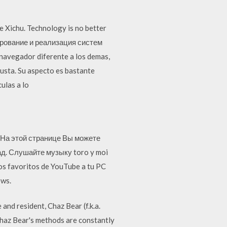
e Xichu. Technology is no better
ктирование и реализация систем
vegador diferente a los demas,
gusta. Su aspecto es bastante
ulas a lo
. На этой странице Вы можете
ад. Слушайте музыку toro y moi
os favoritos de YouTube a tu PC
ows.
and resident, Chaz Bear (f.k.a.
Chaz Bear's methods are constantly