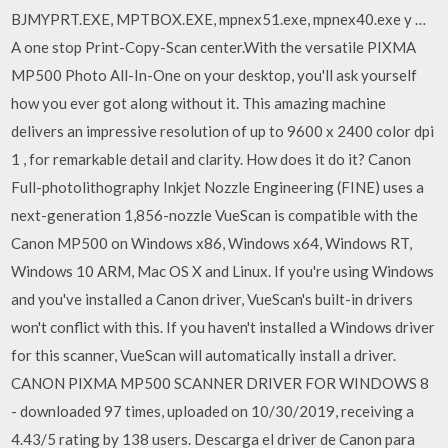
BJMYPRT.EXE, MPTBOX.EXE, mpnex51.exe, mpnex40.exe y …
A one stop Print-Copy-Scan center.With the versatile PIXMA
MP500 Photo All-In-One on your desktop, you'll ask yourself
how you ever got along without it. This amazing machine
delivers an impressive resolution of up to 9600 x 2400 color dpi
1 , for remarkable detail and clarity. How does it do it? Canon
Full-photolithography Inkjet Nozzle Engineering (FINE) uses a
next-generation 1,856-nozzle VueScan is compatible with the
Canon MP500 on Windows x86, Windows x64, Windows RT,
Windows 10 ARM, Mac OS X and Linux. If you're using Windows
and you've installed a Canon driver, VueScan's built-in drivers
won't conflict with this. If you haven't installed a Windows driver
for this scanner, VueScan will automatically install a driver.
CANON PIXMA MP500 SCANNER DRIVER FOR WINDOWS 8
- downloaded 97 times, uploaded on 10/30/2019, receiving a
4.43/5 rating by 138 users. Descarga el driver de Canon para