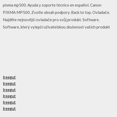
pixma mp500. Ayuda y soporte técnico en español. Canon
PIXMA MP500. Zvolte obsah podpory. Back to top. Ovladače.
Najděte nejnovější ovladače pro svůj produkt. Software.
Software, který vylepší uživatelskou zkušenost vašich produkt
lreegut
lreegut
lreegut
lreegut
lreegut
lreegut