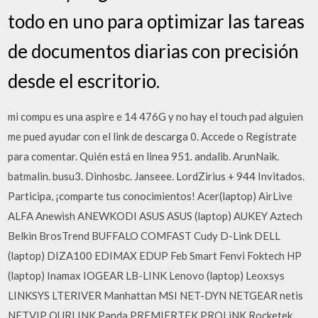
todo en uno para optimizar las tareas
de documentos diarias con precisión
desde el escritorio.
mi compu es una aspire e 14 476G y no hay el touch pad alguien
me pued ayudar con el link de descarga 0. Accede o Regístrate
para comentar. Quién está en linea 951. andalib. ArunNaik.
batmalin. busu3. Dinhosbc. Janseee. LordZirius + 944 Invitados.
Participa, ¡comparte tus conocimientos! Acer(laptop) AirLive
ALFA Anewish ANEWKODI ASUS ASUS (laptop) AUKEY Aztech
Belkin BrosTrend BUFFALO COMFAST Cudy D-Link DELL
(laptop) DIZA100 EDIMAX EDUP Feb Smart Fenvi Foktech HP
(laptop) Inamax IOGEAR LB-LINK Lenovo (laptop) Leoxsys
LINKSYS LTERIVER Manhattan MSI NET-DYN NETGEAR netis
NETVIP OURLINK Panda PREMIERTEK PROLiNK Rocketek