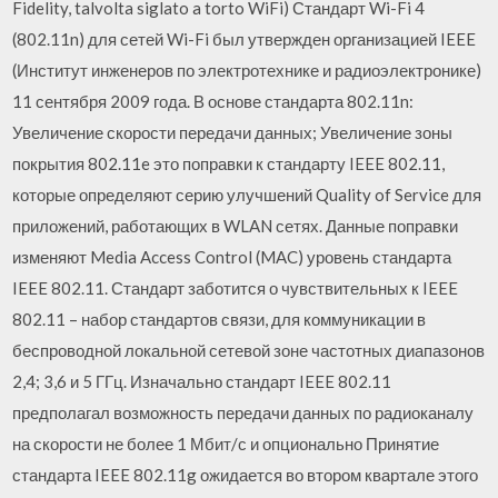
Fidelity, talvolta siglato a torto WiFi) Стандарт Wi-Fi 4
(802.11n) для сетей Wi-Fi был утвержден организацией IEEE
(Институт инженеров по электротехнике и радиоэлектронике)
11 сентября 2009 года. В основе стандарта 802.11n:
Увеличение скорости передачи данных; Увеличение зоны
покрытия 802.11e это поправки к стандарту IEEE 802.11,
которые определяют серию улучшений Quality of Service для
приложений, работающих в WLAN сетях. Данные поправки
изменяют Media Access Control (MAC) уровень стандарта
IEEE 802.11. Стандарт заботится о чувствительных к IEEE
802.11 – набор стандартов связи, для коммуникации в
беспроводной локальной сетевой зоне частотных диапазонов
2,4; 3,6 и 5 ГГц. Изначально стандарт IEEE 802.11
предполагал возможность передачи данных по радиоканалу
на скорости не более 1 Мбит/с и опционально Принятие
стандарта IEEE 802.11g ожидается во втором квартале этого