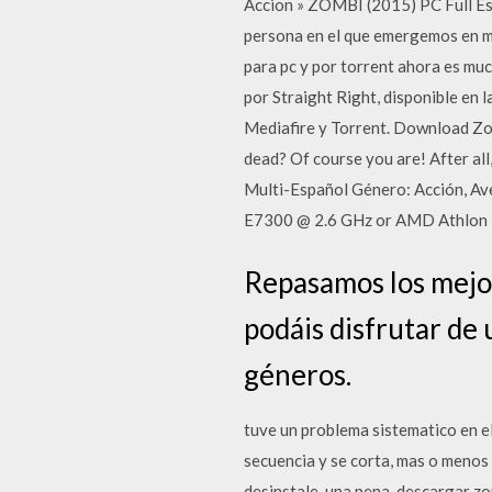
Accion » ZOMBI (2015) PC Full E
persona en el que emergemos en m
para pc y por torrent ahora es mu
por Straight Right, disponible en
Mediafire y Torrent. Download Zom
dead? Of course you are! After al
Multi-Español Género: Acción, A
E7300 @ 2.6 GHz or AMD Athlon I
Repasamos los mejor
podáis disfrutar de
géneros.
tuve un problema sistematico en el
secuencia y se corta, mas o menos 
desinstale, una pena. descargar z