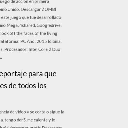
uego de acción en primera
 Reino Unido. Descargar ZOMBI
 este juego que fue desarrollado
como Mega, 4shared, Googledrive,
ok off the faces of the living
 Plataforma: PC Año: 2015 Idioma:
. Procesador: Intel Core 2 Duo
…
eportaje para que
es de todos los
ncia de video y se corta o sigue la
a. tengo ddr5. me calente y lo
ndroid descargar gratis Descargar