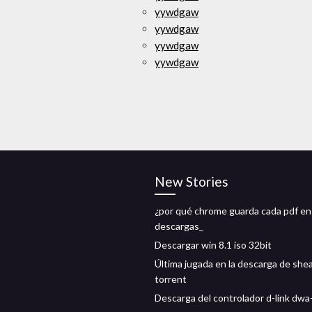
yywdgaw
yywdgaw
yywdgaw
yywdgaw
New Stories
¿por qué chrome guarda cada pdf en
descargas_
Descargar win 8.1 iso 32bit
Última jugada en la descarga de she
torrent
Descarga del controlador d-link dw