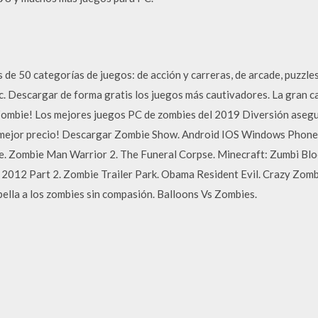
 50 categorías de juegos: de acción y carreras, de arcade, puzzle
etc. Descargar de forma gratis los juegos más cautivadores. La gran 
 Zombie! Los mejores juegos PC de zombies del 2019 Diversión aseg
 mejor precio! Descargar Zombie Show. Android IOS Windows Phone y
e. Zombie Man Warrior 2. The Funeral Corpse. Minecraft: Zumbi Blo
2012 Part 2. Zombie Trailer Park. Obama Resident Evil. Crazy Zombi
lla a los zombies sin compasión. Balloons Vs Zombies.