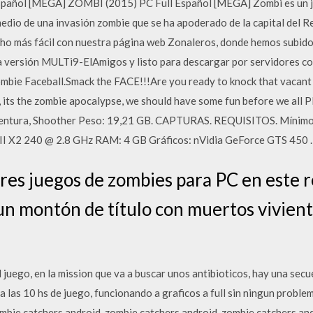
spañol [MEGA] ZOMBI (2015) PC Full Español [MEGA] Zombi es un j
edio de una invasión zombie que se ha apoderado de la capital del
cho más fácil con nuestra página web Zonaleros, donde hemos subido
 la versión MULTi9-ElAmigos y listo para descargar por servidores 
bie Faceball.Smack the FACE!!!Are you ready to knock that vacant lo
l, its the zombie apocalypse, we should have some fun before we all
ventura, Shoother Peso: 19,21 GB. CAPTURAS. REQUISITOS. Mínimos
I X2 240 @ 2.8 GHz RAM: 4 GB Gráficos: nVidia GeForce GTS 450 
es juegos de zombies para PC en este r
 un montón de título con muertos vivient
 juego, en la mission que va a buscar unos antibioticos, hay una secue
a las 10 hs de juego, funcionando a graficos a full sin ningun problem
ombie catchers android, zombie catchers android, zombie catchers a