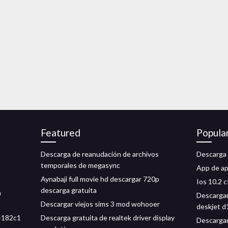
Featured
Popula
Descarga de reanudación de archivos
Descarga 
temporales de megasync
App de ap
Aynabaji full movie hd descargar 720p
Ios 10.2 
descarga gratuita
a
Descargar
Descargar viejos sims 3 mod wohooer
deskjet 
a-182c1
Descarga gratuita de realtek driver display
Descargar 