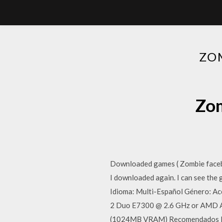
ZO
Zom
Downloaded games ( Zombie faceba
I downloaded again. I can see the 
Idioma: Multi-Español Género: A
2 Duo E7300 @ 2.6 GHz or AMD A
(1024MB VRAM) Recomendados Desc