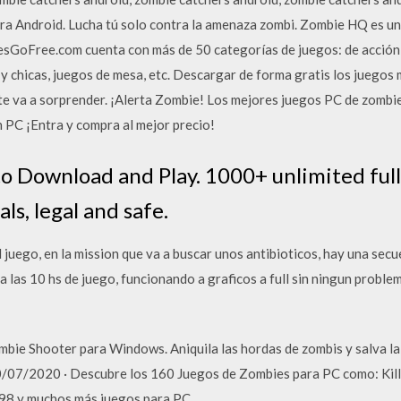
ra Android. Lucha tú solo contra la amenaza zombi. Zombie HQ es un
GoFree.com cuenta con más de 50 categorías de juegos: de acción y
y chicas, juegos de mesa, etc. Descargar de forma gratis los juegos 
te va a sorprender. ¡Alerta Zombie! Los mejores juegos PC de zomb
 PC ¡Entra y compra al mejor precio!
 Download and Play. 1000+ unlimited full
als, legal and safe.
 juego, en la mission que va a buscar unos antibioticos, hay una secue
a las 10 hs de juego, funcionando a graficos a full sin ningun problem
bie Shooter para Windows. Aniquila las hordas de zombis y salva la 
0/07/2020 · Descubre los 160 Juegos de Zombies para PC como: Killi
98 y muchos más juegos para PC.