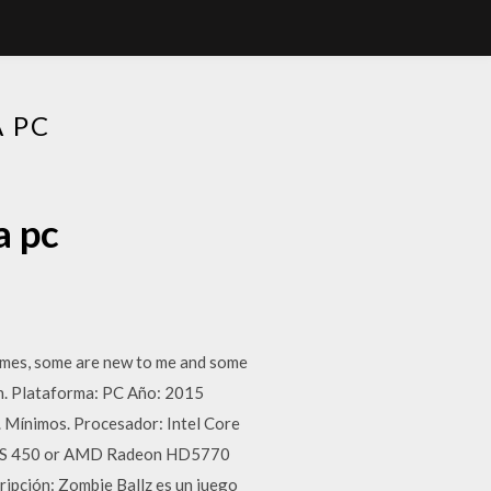
 PC
a pc
ames, some are new to me and some
een. Plataforma: PC Año: 2015
Mínimos. Procesador: Intel Core
 GTS 450 or AMD Radeon HD5770
pción: Zombie Ballz es un juego