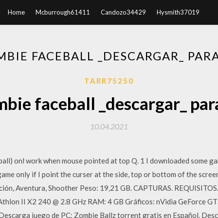
Home
Mcburrough61411
Candozo34429
Hysmith37019
MBIE FACEBALL _DESCARGAR_ PARA
TARR75250
bie faceball _descargar_ par
10.04.2021
ll) onl work when mouse pointed at top Q. 1 I downloaded some g
game only if I point the curser at the side, top or bottom of the scr
cción, Aventura, Shoother Peso: 19,21 GB. CAPTURAS. REQUISITOS. 
thlon II X2 240 @ 2.8 GHz RAM: 4 GB Gráficos: nVidia GeForce
arga juego de PC: Zombie Ballz torrent gratis en Español. Descri