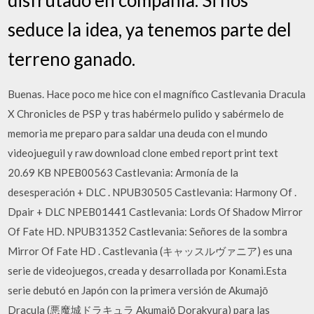
seduce la idea, ya tenemos parte del
terreno ganado.
Buenas. Hace poco me hice con el magnífico Castlevania Dracula
X Chronicles de PSP y tras habérmelo pulido y sabérmelo de
memoria me preparo para saldar una deuda con el mundo
videojueguil y raw download clone embed report print text
20.69 KB NPEB00563 Castlevania: Armonía de la
desesperación + DLC . NPUB30505 Castlevania: Harmony Of .
Dpair + DLC NPEB01441 Castlevania: Lords Of Shadow Mirror
Of Fate HD. NPUB31352 Castlevania: Señores de la sombra
Mirror Of Fate HD . Castlevania (キャッスルヴァニア) es una
serie de videojuegos, creada y desarrollada por Konami.Esta
serie debutó en Japón con la primera versión de Akumajō
Dracula (悪魔城ドラキュラ Akumajō Dorakyura) para las