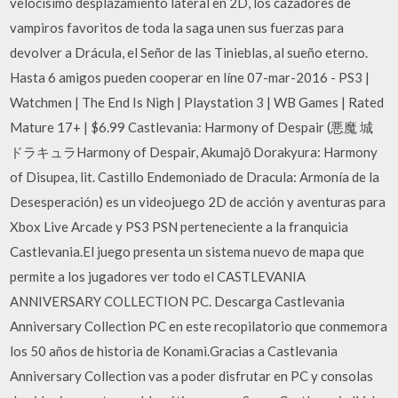
velocísimo desplazamiento lateral en 2D, los cazadores de
vampiros favoritos de toda la saga unen sus fuerzas para
devolver a Drácula, el Señor de las Tinieblas, al sueño eterno.
Hasta 6 amigos pueden cooperar en líne 07-mar-2016 - PS3 |
Watchmen | The End Is Nigh | Playstation 3 | WB Games | Rated
Mature 17+ | $6.99 Castlevania: Harmony of Despair (悪魔 城
ドラキュラHarmony of Despair, Akumajō Dorakyura: Harmony
of Disupea, lit. Castillo Endemoniado de Dracula: Armonía de la
Desesperación) es un videojuego 2D de acción y aventuras para
Xbox Live Arcade y PS3 PSN perteneciente a la franquicia
Castlevania.El juego presenta un sistema nuevo de mapa que
permite a los jugadores ver todo el CASTLEVANIA
ANNIVERSARY COLLECTION PC. Descarga Castlevania
Anniversary Collection PC en este recopilatorio que conmemora
los 50 años de historia de Konami.Gracias a Castlevania
Anniversary Collection vas a poder disfrutar en PC y consolas