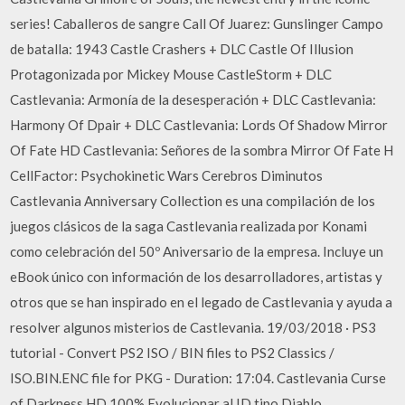
series! Caballeros de sangre Call Of Juarez: Gunslinger Campo
de batalla: 1943 Castle Crashers + DLC Castle Of Illusion
Protagonizada por Mickey Mouse CastleStorm + DLC
Castlevania: Armonía de la desesperación + DLC Castlevania:
Harmony Of Dpair + DLC Castlevania: Lords Of Shadow Mirror
Of Fate HD Castlevania: Señores de la sombra Mirror Of Fate H
CellFactor: Psychokinetic Wars Cerebros Diminutos
Castlevania Anniversary Collection es una compilación de los
juegos clásicos de la saga Castlevania realizada por Konami
como celebración del 50º Aniversario de la empresa. Incluye un
eBook único con información de los desarrolladores, artistas y
otros que se han inspirado en el legado de Castlevania y ayuda a
resolver algunos misterios de Castlevania. 19/03/2018 · PS3
tutorial - Convert PS2 ISO / BIN files to PS2 Classics /
ISO.BIN.ENC file for PKG - Duration: 17:04. Castlevania Curse
of Darkness HD 100% Evolucionar al ID tipo Diablo