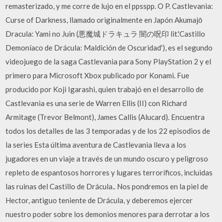
remasterizado, y me corre de lujo en el ppsspp. O P. Castlevania:
Curse of Darkness, llamado originalmente en Japón Akumajō
Dracula: Yami no Juin (悪魔城ドラキュラ 闇の呪印 lit.'Castillo
Demoníaco de Drácula: Maldición de Oscuridad'), es el segundo
videojuego de la saga Castlevania para Sony PlayStation 2 y el
primero para Microsoft Xbox publicado por Konami. Fue
producido por Koji Igarashi, quien trabajó en el desarrollo de
Castlevania es una serie de Warren Ellis (II) con Richard
Armitage (Trevor Belmont), James Callis (Alucard). Encuentra
todos los detalles de las 3 temporadas y de los 22 episodios de
la series Esta última aventura de Castlevania lleva a los
jugadores en un viaje a través de un mundo oscuro y peligroso
repleto de espantosos horrores y lugares terroríficos, incluidas
las ruinas del Castillo de Drácula.. Nos pondremos en la piel de
Hector, antiguo teniente de Drácula, y deberemos ejercer
nuestro poder sobre los demonios menores para derrotar a los