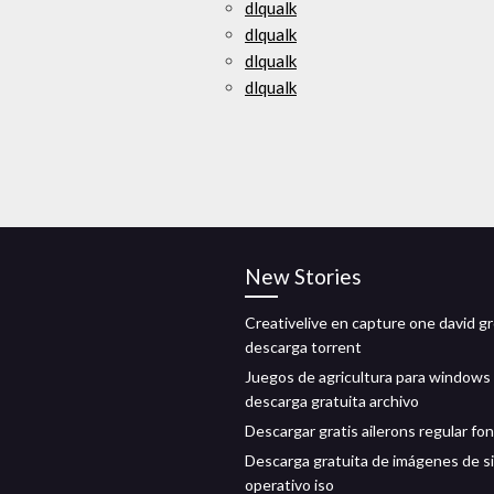
dlqualk
dlqualk
dlqualk
dlqualk
New Stories
Creativelive en capture one david g
descarga torrent
Juegos de agricultura para windows
descarga gratuita archivo
Descargar gratis ailerons regular fon
Descarga gratuita de imágenes de s
operativo iso