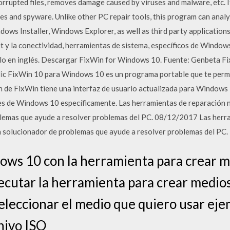
rrupted files, removes damage caused by viruses and malware, etc. It 
es and spyware. Unlike other PC repair tools, this program can anal
s Installer, Windows Explorer, as well as third party applications.
 y la conectividad, herramientas de sistema, específicos de Windows
lo en inglés. Descargar FixWin for Windows 10. Fuente: Genbeta F
lic FixWin 10 para Windows 10 es un programa portable que te permi
de FixWin tiene una interfaz de usuario actualizada para Windows 
s de Windows 10 específicamente. Las herramientas de reparación 
blemas que ayude a resolver problemas del PC. 08/12/2017 Las herr
n solucionador de problemas que ayude a resolver problemas del PC.
ows 10 con la herramienta para crear m
ecutar la herramienta para crear medios
seleccionar el medio que quiero usar eje
hivo ISO