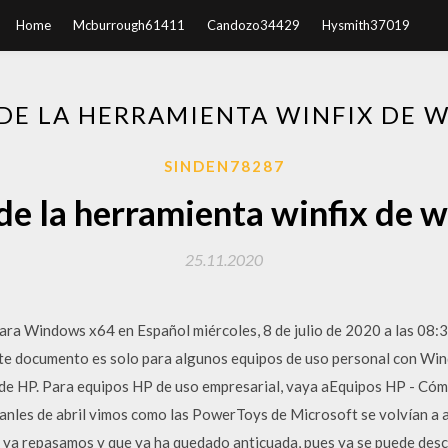
Home
Mcburrough61411
Candozo34429
Hysmith37019
DE LA HERRAMIENTA WINFIX DE 
SINDEN78287
de la herramienta winfix de 
25.11.2020
ra Windows x64 en Español miércoles, 8 de julio de 2020 a las 08
Este documento es solo para algunos equipos de uso personal con W
 de HP. Para equipos HP de uso empresarial, vaya aEquipos HP - Cóm
ianles de abril vimos como las PowerToys de Microsoft se volvían a a
 ya repasamos y que ya ha quedado anticuada, pues ya se puede desca