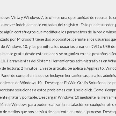
ows Vista y Windows 7, te ofrece una oportunidad de reparar tu con
 o mover indebidamente entradas del registro.. Esto puede suceder, p
e algún cortafuegos que modifique los parámetros de la red o winso
ado por Microsoft tiene dos propósitos; permite a los usuarios qu
 de Windows 10, y les permite a los usuarios crear un DVD o USB d
lmente gratis desde este enlace y se organiza en seis pestañas dife
 10, Herramientas del Sistema Herramientas administrativas en Win
e lectura: 2 minutos; En este artículo. Se aplica a Applies to. W
 Panel de control en la que se incluyen herramientas para los adminis
Problemas de Windows 10 - Descargar FixWin Gratis Soluciona los
orciona soluciones a estos problemas con 1 solo click. Como siempre
almente gratis y portable. Descargar Windows 10 mediante la Herrami
ión de Windows para poder realizar la instalación en cualquier otro e
n de medios que nos servirá de asistente en todo el proceso. Desc