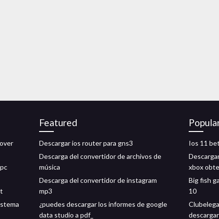
Featured
Popula
rover
Descargar ios router para gns3
Ios 11 be
Descarga del convertidor de archivos de
Descargar
 pc
música
xbox obte
Descarga del convertidor de instagram
Big fish 
t
mp3
10
istema
¿puedes descargar los informes de google
Clubelega
data studio a pdf_
descargar