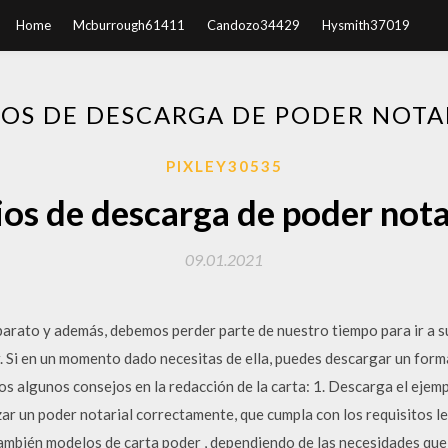
Home
Mcburrough61411
Candozo34429
Hysmith37019
OS DE DESCARGA DE PODER NOTAR
PIXLEY30535
os de descarga de poder notar
09.01.2021
arato y además, debemos perder parte de nuestro tiempo para ir a su
r. Si en un momento dado necesitas de ella, puedes descargar un form
s algunos consejos en la redacción de la carta: 1. Descarga el ejemp
ar un poder notarial correctamente, que cumpla con los requisitos l
ambién modelos de carta poder , dependiendo de las necesidades que 