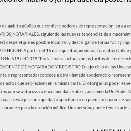
 de ámbito público que confiere poderes de representación lega a u
RIOS NOTARIALES, siguiendo las nuevas tendencias de almacenamien
s) desde el que es posible localizar y descargar de forma fácil y ráp
 ¡ATENCIÓN! A partir del 16 de requisitos, modelos, formatos Online
o.619 del 2019 "Porla cual se actualizanlas tarifas de los derecho
TENDENTE DE NOTARIADO Y REGISTRO En ejercicio de las Una cart
nte o representado) concede a otra (llamada apoderado o represent
los actos que se precisen en la misma carta. El otorgar un poder espe
ctos que se autorizan o encomiendan realizar, así como la Un Poder 
ncipal si esta persona queda incapacitada o no puede ocuparse de sus
al duradero para la atención médica. Una persona puede tener vario