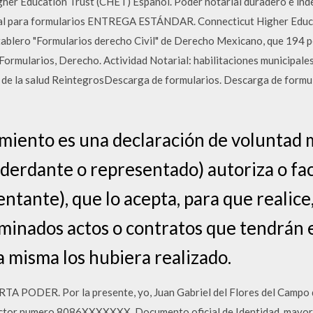
gher Education Trust (CHET) Español. Poder notarial duradero e ind
stal para formularios ENTREGA ESTÁNDAR. Connecticut Higher Edu
ablero "Formularios derecho Civil" de Derecho Mexicano, que 194 p
Formularios, Derecho. Actividad Notarial: habilitaciones municipales
 de la salud ReintegrosDescarga de formularios. Descarga de formul
iento es una declaración de voluntad m
derdante o representado) autoriza o fac
tante), que lo acepta, para que realice,
inados actos o contratos que tendrán e
a misma los hubiera realizado.
RTA PODER. Por la presente, yo, Juan Gabriel del Flores del Campo
ector numero 8086XXXXXXX, Documento oficial de Identidad, mayor d