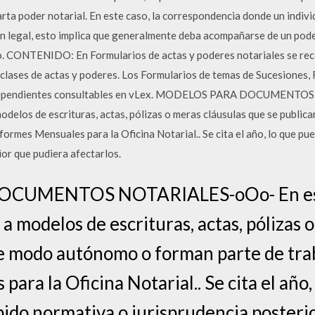
ta poder notarial. En este caso, la correspondencia donde un individ
en legal, esto implica que generalmente deba acompañarse de un poder
rio. CONTENIDO: En Formularios de actas y poderes notariales se 
s clases de actas y poderes. Los Formularios de temas de Sucesiones, 
 independientes consultables en vLex. MODELOS PARA DOCUMENTO
modelos de escrituras, actas, pólizas o meras cláusulas que se publ
formes Mensuales para la Oficina Notarial.. Se cita el año, lo que pu
or que pudiera afectarlos.
CUMENTOS NOTARIALES-oOo- En este
a modelos de escrituras, actas, pólizas 
e modo autónomo o forman parte de tra
ara la Oficina Notarial.. Se cita el año,
bido normativa o jurisprudencia posteri