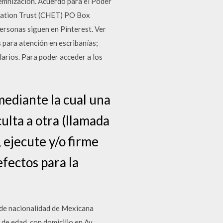
emnización. Acuerdo para el Poder
cation Trust (CHET) PO Box
ersonas siguen en Pinterest. Ver
 para atención en escribanías;
arios. Para poder acceder a los
ediante la cual una
ulta a otra (llamada
 ejecute y/o firme
fectos para la
 de nacionalidad de Mexicana
e edad, con domicilio en Av.