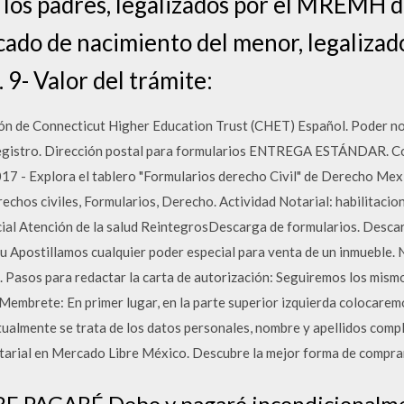
e los padres, legalizados por el MREMH 
ficado de nacimiento del menor, legaliz
 9- Valor del trámite:
n de Connecticut Higher Education Trust (CHET) Español. Poder not
Registro. Dirección postal para formularios ENTREGA ESTÁNDAR. Co
 - Explora el tablero "Formularios derecho Civil" de Derecho Mex
echos civiles, Formularios, Derecho. Actividad Notarial: habilitacio
cial Atención de la salud ReintegrosDescarga de formularios. Desca
qu Apostillamos cualquier poder especial para venta de un inmueble. 
 Pasos para redactar la carta de autorización: Seguiremos los mism
 Membrete: En primer lugar, en la parte superior izquierda colocaremo
tualmente se trata de los datos personales, nombre y apellidos comple
tarial en Mercado Libre México. Descubre la mejor forma de comprar
PAGARÉ Debo y pagaré incondicionalmen