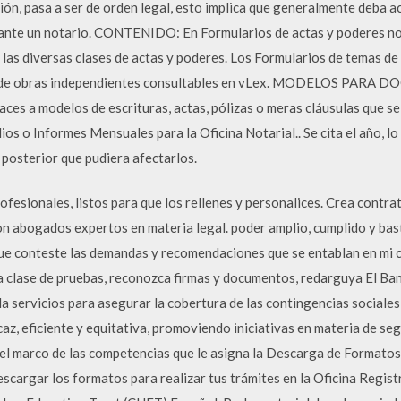
ción, pasa a ser de orden legal, esto implica que generalmente deba 
e ante un notario. CONTENIDO: En Formularios de actas y poderes n
las diversas clases de actas y poderes. Los Formularios de temas de
eto de obras independientes consultables en vLex. MODELOS P
laces a modelos de escrituras, actas, pólizas o meras cláusulas que
os o Informes Mensuales para la Oficina Notarial.. Se cita el año, lo
 posterior que pudiera afectarlos.
esionales, listos para que los rellenes y personalices. Crea contra
on abogados expertos en materia legal. poder amplio, cumplido y bas
que conteste las demandas y recomendaciones que se entablan en mi 
da clase de pruebas, reconozca firmas y documentos, redarguya El Ba
nda servicios para asegurar la cobertura de las contingencias sociale
az, eficiente y equitativa, promoviendo iniciativas en materia de seg
n el marco de las competencias que le asigna la Descarga de Formato
scargar los formatos para realizar tus trámites en la Oficina Regis