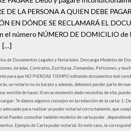
RE DE LA PERSONA A QUIEN DEBE PAGARSE
ÓN EN DÓNDE SE RECLAMARÁ EL DOCU
con el número NÚMERO DE DOMICILIO de 
 […]
elos de Documentos Legales y Notariales. Descarga Modelos de Do
aciones Juradas, Contratos, Escrituras, Demandas, Peticiones, y m
gente para que NO PIERDAS TIEMPO editando documentos mal const
, un notario no es barato y además, debemos perder parte de nuestr
muy sencilla de hacer. Si en un momento dado necesitas de ella, pued
scargar; Te damos algunos consejos en la redacción de la carta: 1. D
to adecuado para realizar un poder notarial correctamente, que cumpl
arial Puedes consultar también modelos de carta poder , dependiend
mentos. Ejemplo de Carta poder notarial. En este caso, la correspon