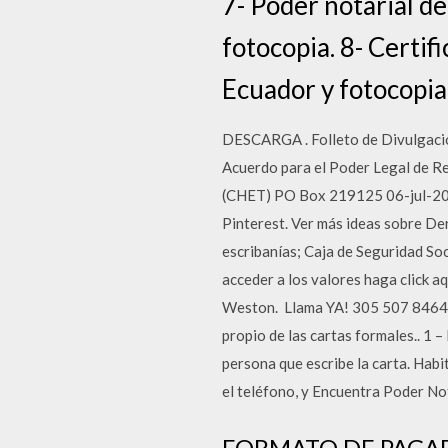
7- Poder notarial d
fotocopia. 8- Certi
Ecuador y fotocopia.
DESCARGA . Folleto de Divulgació
Acuerdo para el Poder Legal de 
(CHET) PO Box 219125 06-jul-2017
Pinterest. Ver más ideas sobre Der
escribanías; Caja de Seguridad So
acceder a los valores haga click a
Weston. ️ Llama YA! 305 507 8464.
propio de las cartas formales.. 1 –
persona que escribe la carta. Habi
el teléfono, y Encuentra Poder No
FORMATO DE PAGARE 