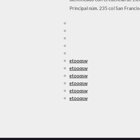
Principal núm. 235 col San Franc
etooqsw
etooqsw
etooqsw
etooqsw
etooqsw
etooqsw