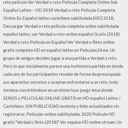
reto pelicula Ver Verdad o reto Pelicula Completa Online Sub
Español Latino – HD 2018 Verdad o reto Pelicula Completa
Online En Español latino castellano subtitulada [HD] 2018,
Descargar Verdad o reto pelicula completa online subtitulada
español latino, ver Verdad o reto online español Gratis (2018)
Verdad o reto Película en Español Ver Verdad o Reto online
gratis completa HD en español latíno en Peliculas24.me. Un
grupo de amigos deciden jugar a una partida a Verdad o reto.
Pero lo que inicialmente parece una inofensiva partida en donde
cada uno de los participantes revelan de forma despreocupada
sus aparentes secretos o aceptan enfrentarse a un reto, todo
termina convirtiéndose en un misterioso juego letal donde
SERIES y PELICULAS ONLINE GRATIS en HD español Latino /
Castellano, SIN PUBLICIDAD molesta y links actualizados sin
registrarse. Peliculas online subtituladas 2020 Película HD
gratis "Verdad o Reto (2018)" Ver espana HD online stream: Un