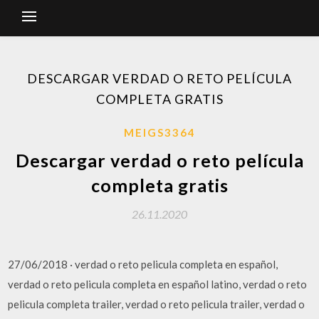
DESCARGAR VERDAD O RETO PELÍCULA
COMPLETA GRATIS
MEIGS3364
Descargar verdad o reto película
completa gratis
26.11.2020
27/06/2018 · verdad o reto pelicula completa en español,
verdad o reto pelicula completa en español latino, verdad o reto
pelicula completa trailer, verdad o reto pelicula trailer, verdad o