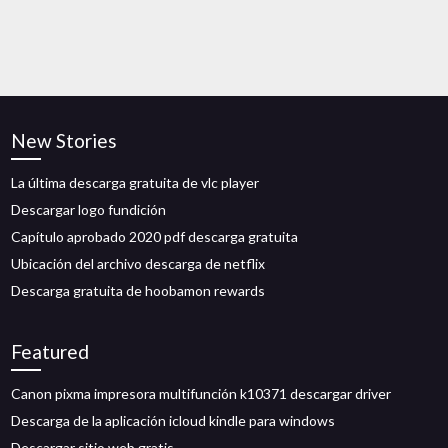
New Stories
La última descarga gratuita de vlc player
Descargar logo fundición
Capítulo aprobado 2020 pdf descarga gratuita
Ubicación del archivo descarga de netflix
Descarga gratuita de hoobamon rewards
Featured
Canon pixma impresora multifunción k10371 descargar driver
Descarga de la aplicación icloud kindle para windows
Descargar sitio web gratis