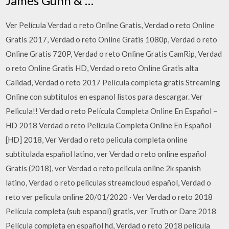
James Gunn & …
Ver Película Verdad o reto Online Gratis, Verdad o reto Online
Gratis 2017, Verdad o reto Online Gratis 1080p, Verdad o reto
Online Gratis 720P, Verdad o reto Online Gratis CamRip, Verdad
o reto Online Gratis HD, Verdad o reto Online Gratis alta
Calidad, Verdad o reto 2017 Película completa gratis Streaming
Online con subtitulos en espanol listos para descargar. Ver
Pelicula!! Verdad o reto Película Completa Online En Español –
HD 2018 Verdad o reto Película Completa Online En Español
[HD] 2018, Ver Verdad o reto pelicula completa online
subtitulada español latino, ver Verdad o reto online español
Gratis (2018), ver Verdad o reto pelicula online 2k spanish
latino, Verdad o reto peliculas streamcloud español, Verdad o
reto ver pelicula online 20/01/2020 · Ver Verdad o reto 2018
Película completa (sub espanol) gratis, ver Truth or Dare 2018
Película completa en español hd, Verdad o reto 2018 película