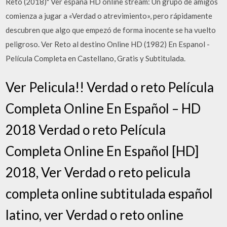
Reto (2018)" Ver espana HD online stream: Un grupo de amigos
comienza a jugar a «Verdad o atrevimiento», pero rápidamente
descubren que algo que empezó de forma inocente se ha vuelto
peligroso. Ver Reto al destino Online HD (1982) En Espanol -
Película Completa en Castellano, Gratis y Subtitulada.
Ver Pelicula!! Verdad o reto Película
Completa Online En Español – HD
2018 Verdad o reto Película
Completa Online En Español [HD]
2018, Ver Verdad o reto pelicula
completa online subtitulada español
latino, ver Verdad o reto online