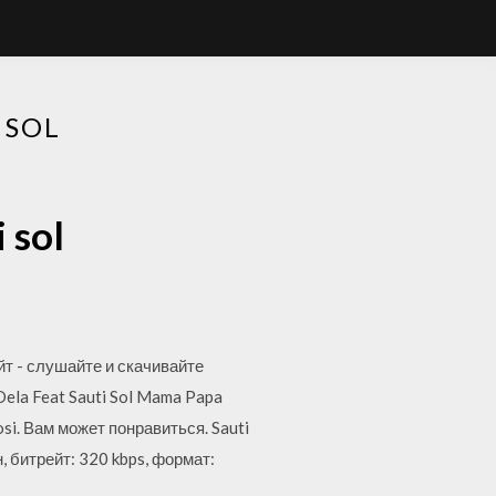
 SOL
 sol
йт - слушайте и скачивайте
ela Feat Sauti Sol Mama Papa
osi. Вам может понравиться. Sauti
 битрейт: 320 kbps, формат: