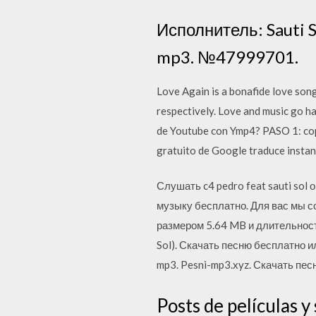
Исполнитель: Sauti S
mp3. №47999701.
Love Again is a bonafide love song
respectively. Love and music go ha
de Youtube con Ymp4? PASO 1: copia
gratuito de Google traduce instan
Слушать c4 pedro feat sauti sol
музыку бесплатно. Для вас мы с
размером 5.64 MB и длительностью
Sol). Скачать песню бесплатно и
mp3. Pesni-mp3.xyz. Скачать пес
Posts de películas 