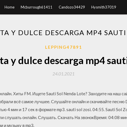
Home
Mcburrough61411
Candozo34429
Hysmith37019
TA Y DULCE DESCARGA MP4 SAUTI
LEPPING47891
ta y dulce descarga mp4 sauti
24.01.2021
 онлайн. Хиты FM. Ищете Sauti Sol Nenda Lote? Заходите на наш са
обрали всё самое лучшее. Cлушайте онлайн и cкачивайте песню D
 4 мин и 17 сек в формате mp3. sauti sol zosi. 04:55. Sauti Sol Z
ли слушать онлайн. Слушать. Скачать На звонокВремя: 04:08 мин,
ни и музыку в mp3.