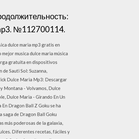
 Продолжительность:
: mp3. №112700114.
sica dulce maria mp3 gratis en
lo mejor musica dulce maria música
rga gratuita en dispositivos
 de Sauti Sol: Suzanna,
trick Dulce Maria Mp3: Descargar
oey Montana - Volvamos, Dulce
le, Dulce Maria - Girando En Un
a En Dragon Ball Z Goku se ha
nda saga de Dragon Ball Goku
las más poderosas de la galaxia,
lces. Diferentes recetas, fáciles y