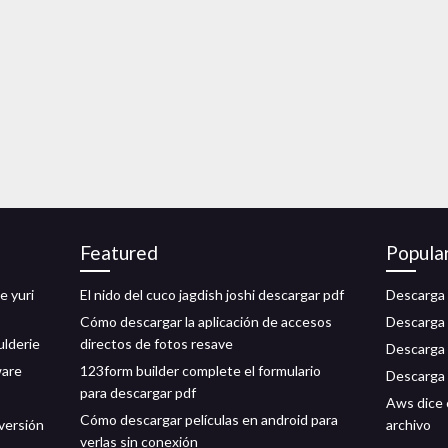
Featured
Popula
e yuri
El nido del cuco jagdish joshi descargar pdf
Descarga 
Cómo descargar la aplicación de accesos
Descarga 
ulderie
directos de fotos resave
Descarga
ware
123form builder complete el formulario
Descarga d
para descargar pdf
Aws dice 
Cómo descargar películas en android para
 versión
archivo
verlas sin conexión