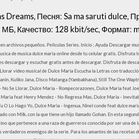
s Dreams, Песня: Sa ma saruti dulce,
7 МБ, Качество: 128 kbit/sec, Формат
 en archivos pequeños. Peliculas Series. Inicio ; Ayuda Descargar mu
sica de musica dulce maria online desde tu celular gratis. Disfruta 
 descargar y escuchar gratis antes de descargar. Disfruta de desca
Llorar video musical de Dulce Maria Escucha la Letras con traducción
anin, Kuliko Jana, Disco Matanga (Yambakhana), Still The One Wap
 - No Se Llorar, Dulce Maria - Rompecorazones, Dulce Maria feat J
e Maria feat Henry Mendez - No Regresa Mas, Dulce Maria - Inevitab
u O Lo Hago Yo, Dulce Maria - Ingenua, Ninel conde feat dulce mari
sado con Milk, con la que tiene un hijo llamado Gohan. En esta segu
 sino que pertenece a una raza de guerreros conocida por ser una de 
 verdaderos enemigos de la serie. Para los amantes de las recetas du