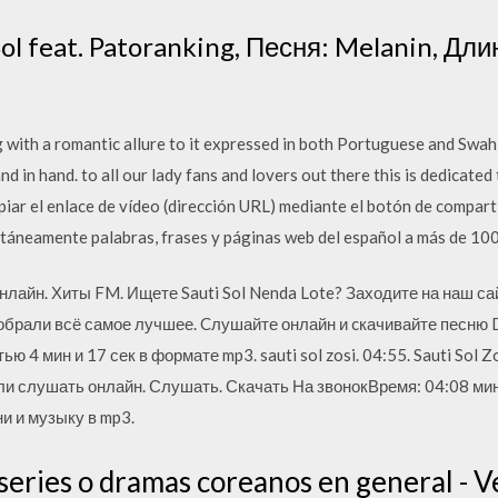
ol feat. Patoranking, Песня: Melanin, Дли
 with a romantic allure to it expressed in both Portuguese and Swah
nd in hand. to all our lady fans and lovers out there this is dedicat
r el enlace de vídeo (dirección URL) mediante el botón de compartir
táneamente palabras, frases y páginas web del español a más de 100
 онлайн. Хиты FM. Ищете Sauti Sol Nenda Lote? Заходите на наш са
обрали всё самое лучшее. Cлушайте онлайн и cкачивайте песню D
 4 мин и 17 сек в формате mp3. sauti sol zosi. 04:55. Sauti Sol Z
ли слушать онлайн. Слушать. Скачать На звонокВремя: 04:08 мин,
ни и музыку в mp3.
y series o dramas coreanos en general - 