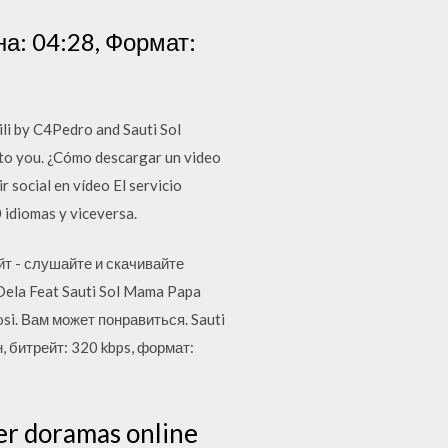
на: 04:28, Формат:
ili by C4Pedro and Sauti Sol
ed to you. ¿Cómo descargar un video
 social en vídeo El servicio
 idiomas y viceversa.
йт - слушайте и скачивайте
ela Feat Sauti Sol Mama Papa
osi. Вам может понравиться. Sauti
 битрейт: 320 kbps, формат:
Ver doramas online