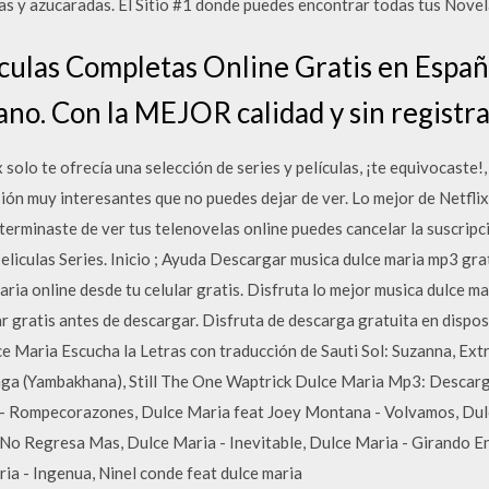
s y azucaradas. El Sitio #1 donde puedes encontrar todas tus Novela
ículas Completas Online Gratis en Españo
ano. Con la MEJOR calidad y sin registra
solo te ofrecía una selección de series y películas, ¡te equivocaste!
ón muy interesantes que no puedes dejar de ver. Lo mejor de Netflix
 terminaste de ver tus telenovelas online puedes cancelar la suscripc
eliculas Series. Inicio ; Ayuda Descargar musica dulce maria mp3 gra
ria online desde tu celular gratis. Disfruta lo mejor musica dulce 
 gratis antes de descargar. Disfruta de descarga gratuita en dispos
ce Maria Escucha la Letras con traducción de Sauti Sol: Suzanna, Ex
nga (Yambakhana), Still The One Waptrick Dulce Maria Mp3: Descarg
 - Rompecorazones, Dulce Maria feat Joey Montana - Volvamos, Dulc
No Regresa Mas, Dulce Maria - Inevitable, Dulce Maria - Girando En
a - Ingenua, Ninel conde feat dulce maria