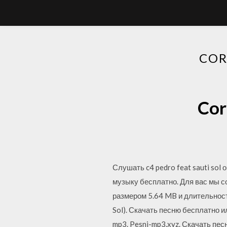
COR
Cor
Слушать c4 pedro feat sauti sol
музыку бесплатно. Для вас мы с
размером 5.64 MB и длительностью
Sol). Скачать песню бесплатно и
mp3. Pesni-mp3.xyz. Скачать пес