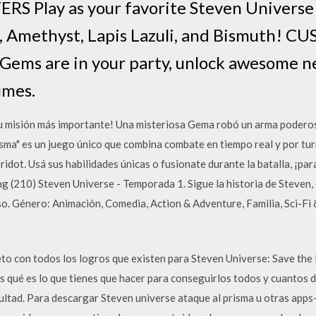
 Play as your favorite Steven Universe c
rl, Amethyst, Lapis Lazuli, and Bismuth!
ms are in your party, unlock awesome new
umes.
su misión más importante! Una misteriosa Gema robó un arma podero
isma" es un juego único que combina combate en tiempo real y por tu
ridot. Usá sus habilidades únicas o fusionate durante la batalla, ¡p
g (210) Steven Universe - Temporada 1. Sigue la historia de Steven,
o. Género: Animación, Comedia, Action & Adventure, Familia, Sci-Fi
eto con todos los logros que existen para Steven Universe: Save the
ué es lo que tienes que hacer para conseguirlos todos y cuantos d
ultad. Para descargar Steven universe ataque al prisma u otras app