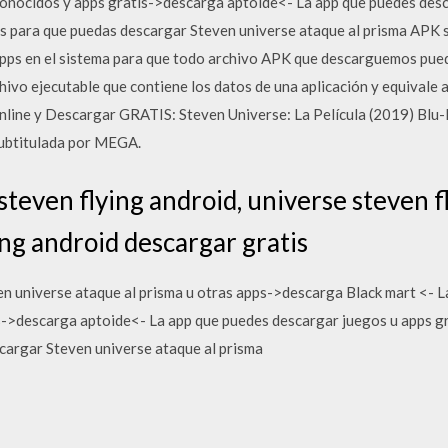
onocidos y apps gratis->descarga aptoide<- La app que puedes desca
s para que puedas descargar Steven universe ataque al prisma APK s
 Apps en el sistema para que todo archivo APK que descarguemos p
hivo ejecutable que contiene los datos de una aplicación y equivale 
Online y Descargar GRATIS: Steven Universe: La Película (2019) Bl
ubtitulada por MEGA.
teven flying android, universe steven f
ing android descargar gratis
 universe ataque al prisma u otras apps->descarga Black mart <- L
s->descarga aptoide<- La app que puedes descargar juegos u apps gr
cargar Steven universe ataque al prisma