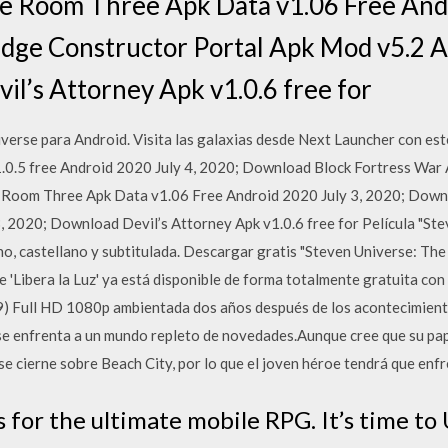
 Room Three Apk Data v1.06 Free Andr
dge Constructor Portal Apk Mod v5.2 A
l’s Attorney Apk v1.0.6 free for
iverse para Android. Visita las galaxias desde Next Launcher con e
.0.5 free Android 2020 July 4, 2020; Download Block Fortress War
 Room Three Apk Data v1.06 Free Android 2020 July 3, 2020; Down
 2020; Download Devil’s Attorney Apk v1.0.6 free for Película "St
no, castellano y subtitulada. Descargar gratis "Steven Universe: The
 'Libera la Luz' ya está disponible de forma totalmente gratuita con
9) Full HD 1080p ambientada dos años después de los acontecimient
e enfrenta a un mundo repleto de novedades.Aunque cree que su pap
e cierne sobre Beach City, por lo que el joven héroe tendrá que enf
 for the ultimate mobile RPG. It’s time to