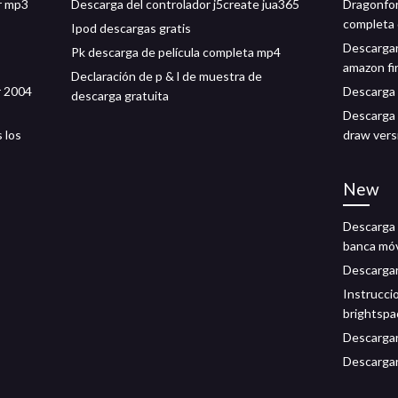
r mp3
Descarga del controlador j5create jua365
Dragonfor
completa 
Ipod descargas gratis
Descargar
Pk descarga de película completa mp4
amazon fir
Declaración de p & l de muestra de
r 2004
Descarga 
descarga gratuita
Descarga 
 los
draw vers
New
Descarga l
banca móv
Descargar
Instrucci
brightspa
Descargar 
Descargar