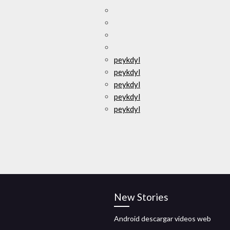
peykdyl
peykdyl
peykdyl
peykdyl
peykdyl
New Stories
Android descargar videos web