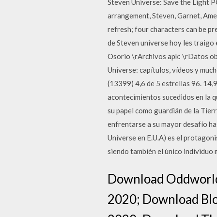
Steven Universe: Save the Light P
arrangement, Steven, Garnet, Ameth
refresh; four characters can be p
de Steven universe hoy les traigo 
Osorio \rArchivos apk: \rDatos ob
Universe: capítulos, vídeos y mu
(13399) 4,6 de 5 estrellas 96. 14
acontecimientos sucedidos en la 
su papel como guardián de la Tierr
enfrentarse a su mayor desafío 
Universe en E.U.A) es el protagoni
siendo también el único individuo
Download Oddworld 
2020; Download Blo