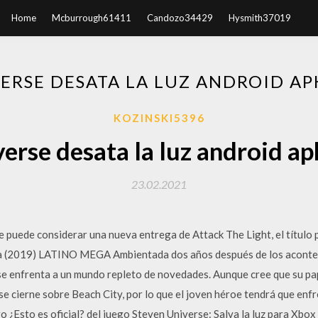
Home
Mcburrough61411
Candozo34429
Hysmith37019
ERSE DESATA LA LUZ ANDROID A
KOZINSKI5396
erse desata la luz android a
23.02.2021
e puede considerar una nueva entrega de Attack The Light, el título 
la (2019) LATINO MEGA Ambientada dos años después de los acontec
e enfrenta a un mundo repleto de novedades. Aunque cree que su pap
e cierne sobre Beach City, por lo que el joven héroe tendrá que enf
o ¿Esto es oficial? del juego Steven Universe: Salva la luz para Xbo