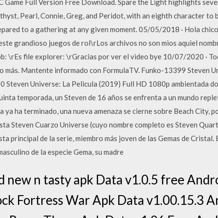
C Game Full Version Free Download. Spare the Light highlights seve
yst, Pearl, Connie, Greg, and Peridot, with an eighth character to 
repared to a gathering at any given moment. 05/05/2018 · Hola chicos
este grandioso juegos de rol\rLos archivos no son mios aquiel nombre
b: \rEs file explorer: \rGracias por ver el video bye 10/07/2020 · T
cho más. Mantente informado con FormulaTV. Funko-13399 Steven Un
,90 Steven Universe: La Pelicula (2019) Full HD 1080p ambientada d
quinta temporada, un Steven de 16 años se enfrenta a un mundo repl
a ya ha terminado, una nueva amenaza se cierne sobre Beach City, po
hasta Steven Cuarzo Universe (cuyo nombre completo es Steven Qua
sta principal de la serie, miembro más joven de las Gemas de Cristal.
 masculino de la especie Gema, su madre
new n tasty apk Data v1.0.5 free Andro
ck Fortress War Apk Data v1.00.15.3 An