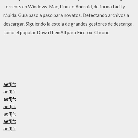
Torrents en Windows, Mac, Linux o Android, de forma fácil y
rápida. Guía paso a paso para novatos. Detectando archivos a
descargar. Siguiendo la estela de grandes gestores de descarga,
como el popular DownThemAll para Firefox, Chrono
aefljft
aefljft
aefljft
aefljft
aefljft
aefljft
aefljft