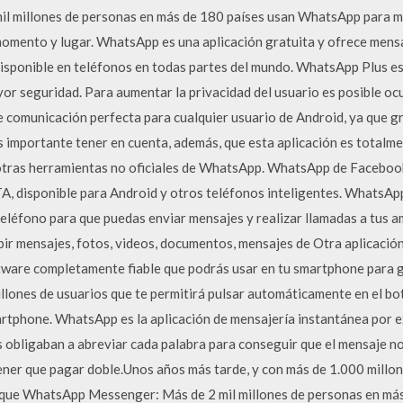
l millones de personas en más de 180 países usan WhatsApp para m
 momento y lugar. WhatsApp es una aplicación gratuita y ofrece mens
 disponible en teléfonos en todas partes del mundo. WhatsApp Plus es
r seguridad. Para aumentar la privacidad del usuario es posible ocult
 comunicación perfecta para cualquier usuario de Android, ya que gra
 importante tener en cuenta, además, que esta aplicación es totalme
on otras herramientas no oficiales de WhatsApp. WhatsApp de Face
, disponible para Android y otros teléfonos inteligentes. WhatsApp
léfono para que puedas enviar mensajes y realizar llamadas a tus a
ibir mensajes, fotos, videos, documentos, mensajes de Otra aplicació
tware completamente fiable que podrás usar en tu smartphone para 
illones de usuarios que te permitirá pulsar automáticamente en el bo
artphone. WhatsApp es la aplicación de mensajería instantánea por ex
 obligaban a abreviar cada palabra para conseguir que el mensaje n
ner que pagar doble.Unos años más tarde, y con más de 1.000 millone
 que WhatsApp Messenger: Más de 2 mil millones de personas en má