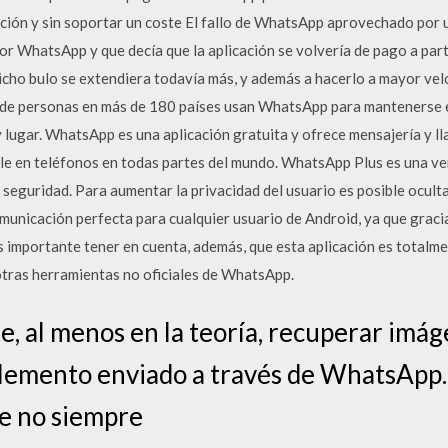
licación y sin soportar un coste El fallo de WhatsApp aprovechado por
or WhatsApp y que decía que la aplicación se volvería de pago a part
 dicho bulo se extendiera todavía más, y además a hacerlo a mayor v
 de personas en más de 180 países usan WhatsApp para mantenerse 
 lugar. WhatsApp es una aplicación gratuita y ofrece mensajería y l
ble en teléfonos en todas partes del mundo. WhatsApp Plus es una ve
eguridad. Para aumentar la privacidad del usuario es posible ocultar 
unicación perfecta para cualquier usuario de Android, ya que gracia
 importante tener en cuenta, además, que esta aplicación es totalme
 otras herramientas no oficiales de WhatsApp.
e, al menos en la teoría, recuperar imáge
elemento enviado a través de WhatsApp.
ue no siempre