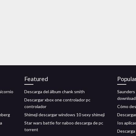
Featured
Popula
nicornio
Descarga del álbum chank smith
Saunders 
download
Descargar xbox one controlador pc
controlador
Cómo desc
nberg
Shimeji descargar windows 10 sexy shimeji
Descargar
ga
Star wars battle for naboo descarga de pc
Ios aplic
torrent
Descarga 