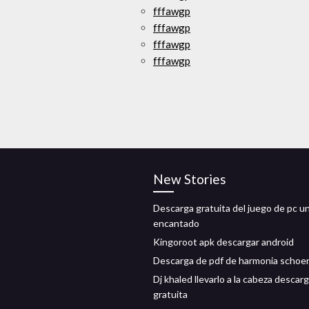
fffawgp
fffawgp
fffawgp
fffawgp
New Stories
Descarga gratuita del juego de pc u
encantado
Kingoroot apk descargar android
Descarga de pdf de harmonia schoe
Dj khaled llevarlo a la cabeza descar
gratuita