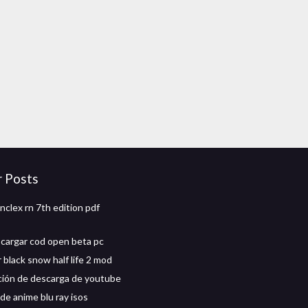
r Posts
nclex rn 7th edition pdf
argar cod open beta pc
 black snow half life 2 mod
ación de descarga de youtube
de anime blu ray isos