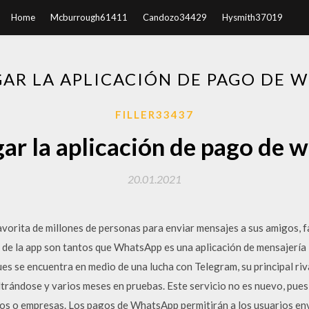
Home
Mcburrough61411
Candozo34429
Hysmith37019
AR LA APLICACIÓN DE PAGO DE 
FILLER33437
ar la aplicación de pago de 
20.01.2021
avorita de millones de personas para enviar mensajes a sus amigos, f
s de la app son tantos que WhatsApp es una aplicación de mensajería
s se encuentra en medio de una lucha con Telegram, su principal ri
trándose y varios meses en pruebas. Este servicio no es nuevo, pues
os o empresas. Los pagos de WhatsApp permitirán a los usuarios env