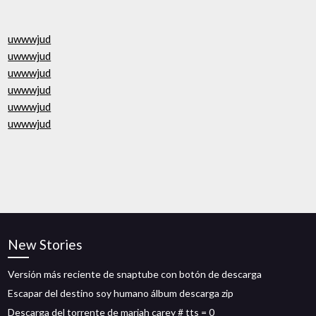
uwwwjud
uwwwjud
uwwwjud
uwwwjud
uwwwjud
uwwwjud
New Stories
Versión más reciente de snaptube con botón de descarga
Escapar del destino soy humano álbum descarga zip
Descarga del torrente de mariah carey # tts = 0