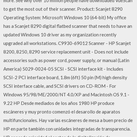
more. See why over 10 million people have downloaded VueScan
to get the most out of their scanner. Product: Scanjet 8290
Operating System: Microsoft Windows 10 (64-bit) My office
has a Scanjet 8290 digital flatbed scanner that needs to have an
updated Windows 10 driver as my organization recently
upgraded all workstations. C9930-69012 Scanner - HP Scanjet
8200, 8250, 8290 service replacement unit - Does not include
accessories such as power cord, power supply, or manual (Latin
America) 5029-0024-05 SCSI - SCSI interface kit - Includes
SCSI-2 PCI interface board, 1.8m (6ft) 50 pin (M) high density
SCSI interface cable, and SCSI drivers on CD-ROM - For
Windows 95/98/ME/2000/NT 4.0/XP and Macintosh OS 9.1 -
9.22 HP Desde mediados de los años 1980 HP produce
escáneres y muy pronto comenzó el desarollo de aparatos
multifuncionales. Hay varias escáneres de mesa a buen precio de
HP en parte también con unidades integradas de transparencia.