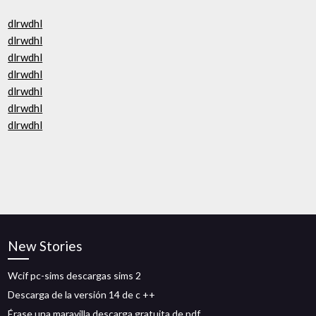
dlrwdhl
dlrwdhl
dlrwdhl
dlrwdhl
dlrwdhl
dlrwdhl
dlrwdhl
New Stories
Wcif pc-sims descargas sims 2
Descarga de la versión 14 de c ++
Érase una maravilla descarga gratuita de pdf