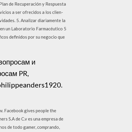
s Plan de Recuperación y Respuesta
cios a ser ofrecidos a los clien-
-vidades. 5. Analizar diariamente la
o en un Laboratorio Farmacéutico 5
icos definidos por su negocio que
 вопросам и
росам PR,
philippeanders1920.
ow. Facebook gives people the
rs S.A de C.v es una empresa de
anos de todo gamer, comprando,