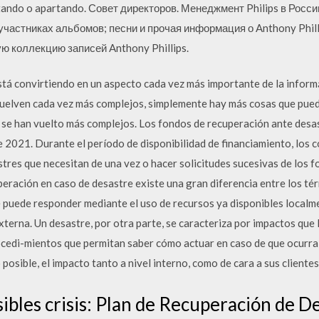
ntando o apartando. Совет директоров. Менеджмент Philips в Росси
участниках альбомов; песни и прочая информация о Anthony Phillip
ю коллекцию записей Anthony Phillips.
stá convirtiendo en un aspecto cada vez más importante de la inform
 vuelven cada vez más complejos, simplemente hay más cosas que pue
n se han vuelto más complejos. Los fondos de recuperación ante desa
2021. Durante el período de disponibilidad de financiamiento, los c
res que necesitan de una vez o hacer solicitudes sucesivas de los fo
peración en caso de desastre existe una gran diferencia entre los t
 puede responder mediante el uso de recursos ya disponibles localmen
externa. Un desastre, por otra parte, se caracteriza por impactos qu
cedi-mientos que permitan saber cómo actuar en caso de que ocurra u
 posible, el impacto tanto a nivel interno, como de cara a sus clientes
ibles crisis: Plan de Recuperación de De