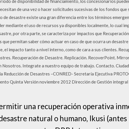
íodo de disponibilidad de financiamiento, los concesionarios pueden
cesitan de una vez o hacer solicitudes sucesivas de los fondos que s
so de desastre existe una gran diferencia entre los términos emerge
er mediante el uso de recursos ya disponibles localmente, lo cual im
esastre, por otra parte, se caracteriza por impactos que Recuperació
 que permitan saber cómo actuar en caso de que ocurra un desastre y
le, el impacto tanto a nivel interno, como de cara a sus clientes. Rec
sastres. Recuperación de Desastre. Replicación. RecoverPoint. Mirr
 Nosotros. Integrate a nuestro equipo de trabajo. Contacto. Ciudad
ra la Reducción de Desastres –CONRED- Secretaría Ejecutiva 
o Quinta Versión noviembre 2012 Dirección de Gestión integral d
permitir una recuperación operativa inm
desastre natural o humano, Ikusi (antes