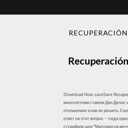
RECUPERACIÓN
Recuperación 
Download Now. saveSave Recupera
многолетним стажем Дин Делис 
отношениях и как их решить. Ска
ответ на этот вопрос – тогда пр
студийное шоу "Миллион на мечт