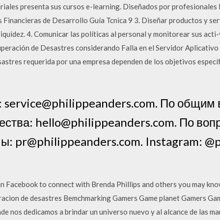
ariales presenta sus cursos e-learning. Diseñados por profesionale
Financieras de Desarrollo Guía Tcnica 9 3. Diseñar productos y servi
 liquidez. 4. Comunicar las políticas al personal y monitorear sus acti
ecuperación de Desastres considerando Falla en el Servidor Aplicativ
sastres requerida por una empresa dependen de los objetivos específ
 service@philippeanders.com. По общим
ства: hello@philippeanders.com. По воп
ы: pr@philippeanders.com. Instagram: @
oin Facebook to connect with Brenda Phillips and others you may kn
racion de desastres Bemchmarking Gamers Game planet Gamers Game
de nos dedicamos a brindar un universo nuevo y al alcance de las m