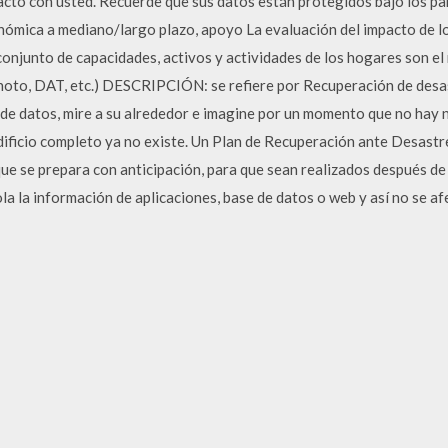
acto con usted. Recuerde que sus datos están protegidos bajo los p
ómica a mediano/largo plazo, apoyo La evaluación del impacto de lo
conjunto de capacidades, activos y actividades de los hogares son el 
hoto, DAT, etc.) DESCRIPCIÓN: se refiere por Recuperación de desa
 de datos, mire a su alrededor e imagine por un momento que no hay 
ificio completo ya no existe. Un Plan de Recuperación ante Desast
que se prepara con anticipación, para que sean realizados después de
ola la información de aplicaciones, base de datos o web y así no se a