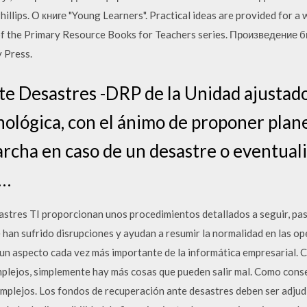
lips. О книге "Young Learners". Practical ideas are provided for a 
rt of the Primary Resource Books for Teachers series. Произведени
 Press.
e Desastres -DRP de la Unidad ajustado a
nológica, con el ánimo de proponer plan
rcha en caso de un desastre o eventual
 …
astres TI proporcionan unos procedimientos detallados a seguir, paso
 han sufrido disrupciones y ayudan a resumir la normalidad en las o
 un aspecto cada vez más importante de la informática empresarial. C
plejos, simplemente hay más cosas que pueden salir mal. Como consec
mplejos. Los fondos de recuperación ante desastres deben ser adjud