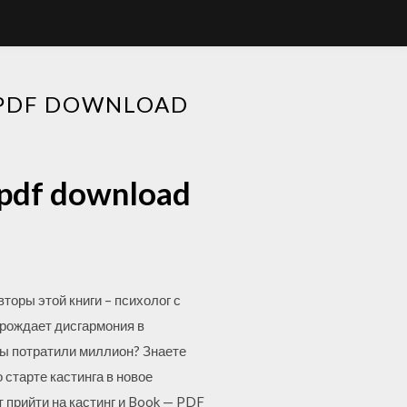
 PDF DOWNLOAD
s pdf download
торы этой книги – психолог с
рождает дисгармония в
 вы потратили миллион? Знаете
 старте кастинга в новое
 прийти на кастинг и Book — PDF