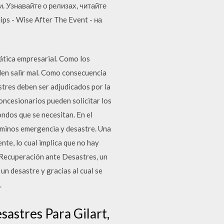
и. Узнавайте о релизах, читайте
s - Wise After The Event - на
ática empresarial. Como los
den salir mal. Como consecuencia
stres deben ser adjudicados por la
oncesionarios pueden solicitar los
ndos que se necesitan. En el
érminos emergencia y desastre. Una
te, lo cual implica que no hay
e Recuperación ante Desastres, un
n desastre y gracias al cual se
.
sastres Para Gilart,