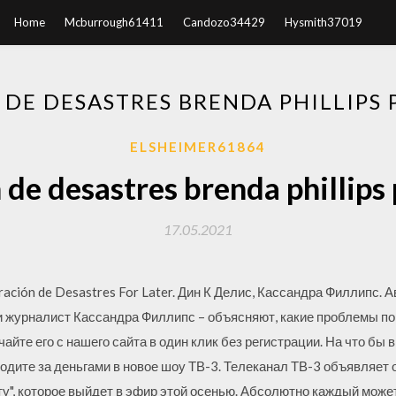
Home
Mcburrough61411
Candozo34429
Hysmith37019
 DE DESASTRES BRENDA PHILLIPS
ELSHEIMER61864
de desastres brenda phillip
17.05.2021
ción de Desastres For Later. Дин К Делис, Кассандра Филлипс. Ав
и журналист Кассандра Филлипс – объясняют, какие проблемы по
чайте его с нашего сайта в один клик без регистрации. На что бы
иходите за деньгами в новое шоу ТВ-3. Телеканал ТВ-3 объявляет о
у", которое выйдет в эфир этой осенью. Абсолютно каждый может