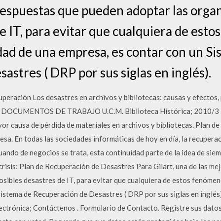
respuestas que pueden adoptar las orga
de IT, para evitar que cualquiera de es
idad de una empresa, es contar con un S
stres ( DRP por sus siglas en inglés).
uperación Los desastres en archivos y bibliotecas: causas y efectos
 DOCUMENTOS DE TRABAJO U.C.M. Biblioteca Histórica; 2010/3 R
or causa de pérdida de materiales en archivos y bibliotecas. Plan 
esa. En todas las sociedades informáticas de hoy en día, la recupera
cuando de negocios se trata, esta continuidad parte de la idea de sie
crisis: Plan de Recuperación de Desastres Para Gilart, una de las m
osibles desastres de IT, para evitar que cualquiera de estos fenóme
Sistema de Recuperación de Desastres ( DRP por sus siglas en inglé
ctrónica; Contáctenos . Formulario de Contacto. Registre sus datos