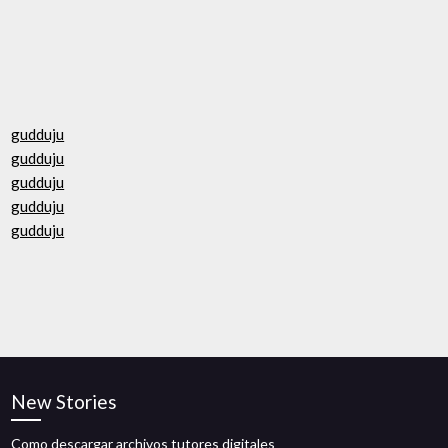
gudduju
gudduju
gudduju
gudduju
gudduju
New Stories
Como descargar archivos tutores digitales