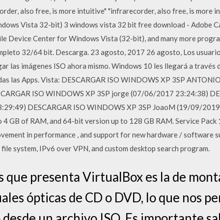
rder, also free, is more intuitive" "infrarecorder, also free, is more
dows Vista 32-bit) 3 windows vista 32 bit free download - Adobe C
ile Device Center for Windows Vista (32-bit), and many more pro
pleto 32/64 bit. Descarga. 23 agosto, 2017 26 agosto, Los usuar
rgar las imágenes ISO ahora mismo. Windows 10 les llegará a través
 Todas las Apps. Vista: DESCARGAR ISO WINDOWS XP 3SP ANTONIO
. DESCARGAR ISO WINDOWS XP 3SP jorge (07/06/2017 23:24:38
 13:29:49) DESCARGAR ISO WINDOWS XP 3SP JoaoM (19/09/2019 22
o 4 GB of RAM, and 64-bit version up to 128 GB RAM. Service Pack 1
rovement in performance , and support for new hardware / software s
 file system, IPv6 over VPN, and custom desktop search program.
s que presenta VirtualBox es la de mon
ales ópticas de CD o DVD, lo que nos p
o desde un archivo ISO. Es importante s