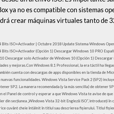
Box ya no es compatible con sistemas ope
podrá crear máquinas virtuales tanto de 
 Bits ISO+Activador | Octubre 2018 Update Sistema Windows Ope
 Bits ISO+Activador (Opción 1) Descargar WIndows 10 PRO Españo
10 Descargar solo Activador de Windows 10 (Opción 1) Descargar so
des y mejoras.Con Windows 8.1 Professional, la era táctil ha llegad
también cuenta con descargas de apps disponibles en la tienda de Mic
nuevas funcionalidades. Windows Vista Service Pack 2 (SP2) incluye
ener SP2. La manera recomendada (y la más sencilla) de obtener SP2
el Panel de control y esperar a que Windows Vista te avise de que S
șier din secțiunea „Windows Vista 32-bit Engleză ISO”, introduceți în c
 cuvânt cheie întâlnit în titlul sau descrierea fișierului. Titlul fiși