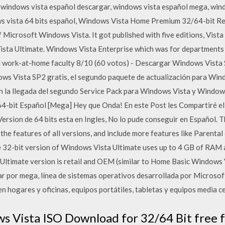
, windows vista español descargar, windows vista español mega, wind
ws vista 64 bits español, Windows Vista Home Premium 32/64-bit Re
 Microsoft Windows Vista. It got published with five editions, Vis
 Vista Ultimate. Windows Vista Enterprise which was for department
nd work-at-home faculty 8/10 (60 votos) - Descargar Windows Vista
ws Vista SP2 gratis, el segundo paquete de actualización para Win
on la llegada del segundo Service Pack para Windows Vista y Windo
4 64-bit Español [Mega] Hey que Onda! En este Post les Compartiré 
Version de 64 bits esta en Ingles, No lo pude conseguir en Español. 
all the features of all versions, and include more features like Paren
 32-bit version of Windows Vista Ultimate uses up to 4 GB of RAM 
Ultimate version is retail and OEM (similar to Home Basic Windows 
 por mega, línea de sistemas operativos desarrollada por Microsoft
en hogares y oficinas, equipos portátiles, tabletas y equipos media ce
 Vista ISO Download for 32/64 Bit free f