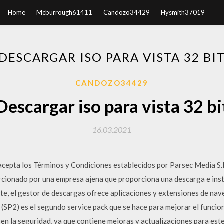
Home
Mcburrough61411
Candozo34429
Hysmith37019
DESCARGAR ISO PARA VISTA 32 BI
CANDOZO34429
Descargar iso para vista 32 bi
16.03.2021
cepta los Términos y Condiciones establecidos por Parsec Media S.
cionado por una empresa ajena que proporciona una descarga e insta
e, el gestor de descargas ofrece aplicaciones y extensiones de nav
(SP2) es el segundo service pack que se hace para mejorar el funci
n la seguridad, ya que contiene mejoras y actualizaciones para este 