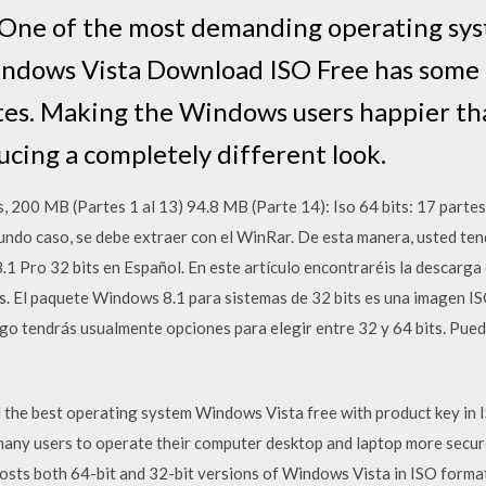
. One of the most demanding operating sy
indows Vista Download ISO Free has some
ates. Making the Windows users happier t
ucing a completely different look.
es, 200 MB (Partes 1 al 13) 94.8 MB (Parte 14): Iso 64 bits: 17 parte
gundo caso, se debe extraer con el WinRar. De esta manera, usted te
 Pro 32 bits en Español. En este artículo encontraréis la descarga d
. El paquete Windows 8.1 para sistemas de 32 bits es una imagen I
uego tendrás usualmente opciones para elegir entre 32 y 64 bits. Pue
the best operating system Windows Vista free with product key in 
s many users to operate their computer desktop and laptop more secu
sts both 64-bit and 32-bit versions of Windows Vista in ISO format