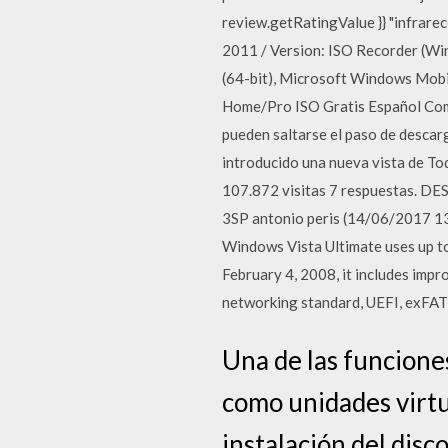
review.getRatingValue }} "infrareco
2011 / Version: ISO Recorder (Win
(64-bit), Microsoft Windows Mob
Home/Pro ISO Gratis Español Com
pueden saltarse el paso de desca
introducido una nueva vista de
107.872 visitas 7 respuestas
3SP antonio peris (14/06/2017
Windows Vista Ultimate uses up t
February 4, 2008, it includes imp
networking standard, UEFI, exFAT
Una de las funcione
como unidades virtu
instalación del disc