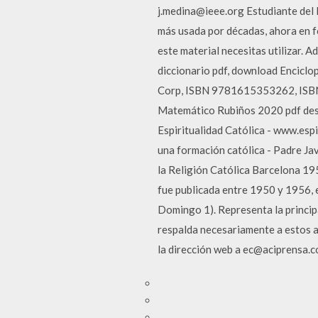
j.medina@ieee.org Estudiante del I
más usada por décadas, ahora en fo
este material necesitas utilizar.
diccionario pdf, download Enciclo
Corp, ISBN 9781615353262, ISBN
Matemático Rubiños 2020 pdf desca
Espiritualidad Católica - www.espi
una formación católica - Padre Jav
la Religión Católica Barcelona 195
fue publicada entre 1950 y 1956, e
Domingo 1). Representa la princ
respalda necesariamente a estos a
la dirección web a ec@aciprensa.co