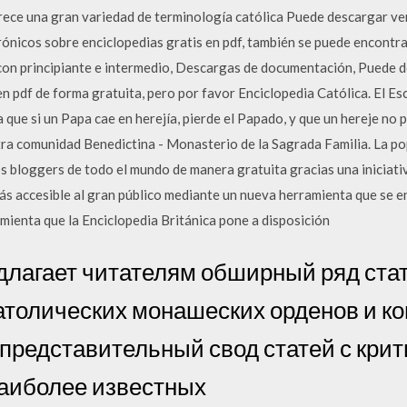
frece una gran variedad de terminología católica Puede descargar ver
rónicos sobre enciclopedias gratis en pdf, también se puede encontr
) con principiante e intermedio, Descargas de documentación, Puede
n pdf de forma gratuita, pero por favor Enciclopedia Católica. El Es
 que si un Papa cae en herejía, pierde el Papado, y que un hereje no
ra comunidad Benedictina - Monasterio de la Sagrada Familia. La po
os bloggers de todo el mundo de manera gratuita gracias una iniciativ
s accesible al gran público mediante un nueva herramienta que se en
mienta que la Enciclopedia Británica pone a disposición
длагает читателям обширный ряд ста
атолических монашеских орденов и ко
представительный свод статей с кри
аиболее известных