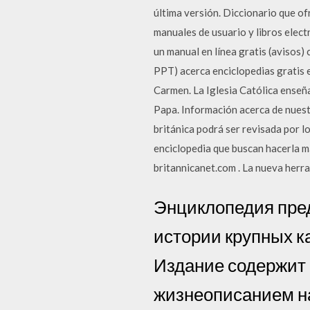
última versión. Diccionario que o
manuales de usuario y libros elect
un manual en línea gratis (avisos
PPT) acerca enciclopedias gratis e
Carmen. La Iglesia Católica enseña
Papa. Información acerca de nuest
británica podrá ser revisada por l
enciclopedia que buscan hacerla má
britannicanet.com . La nueva herra
Энциклопедия пре
истории крупных к
Издание содержит 
жизнеописанием н