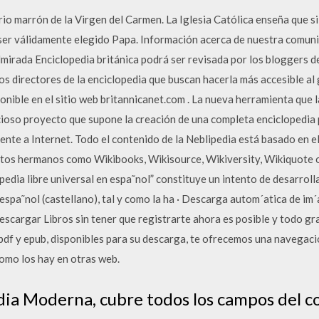
rio marrón de la Virgen del Carmen. La Iglesia Católica enseña que si 
ser válidamente elegido Papa. Información acerca de nuestra comun
admirada Enciclopedia británica podrá ser revisada por los bloggers 
 los directores de la enciclopedia que buscan hacerla más accesible a
nible en el sitio web britannicanet.com . La nueva herramienta que l
ioso proyecto que supone la creación de una completa enciclopedia p
te a Internet. Todo el contenido de la Neblipedia está basado en 
tos hermanos como Wikibooks, Wikisource, Wikiversity, Wikiquote o 
pedia libre universal en espa˜nol” constituye un intento de desarroll
 espa˜nol (castellano), tal y como la ha · Descarga autom´atica de i
descargar Libros sin tener que registrarte ahora es posible y todo g
pdf y epub, disponibles para su descarga, te ofrecemos una navegació
como los hay en otras web.
dia Moderna, cubre todos los campos del c