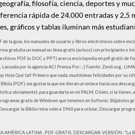
geografía, filosofía, ciencia, deportes y mu
ferencia rápida de 24.000 entradas y 2,5 m
, gráficos y tablas iluminan más estudiant
e la guía, los manuales de usuario y libros electrónicos sobre encic
ma gratuita un manual en línea gratis (avisos) con principiante e i
rchivos PDF (o DOC y PPT) acerca enciclopedia en pdf gratis de for
. Lanzada por la agencia ACI Prensa Por: . | Fuente: Zenit.org . LIM
p Hola Qué tal! Primero que nada, muchísimas felicidades por su siti
Biblia (PDF), me gustaría que me dieran un enlace hacia una descarga 
tólica obviamente), para guardarla en mi PALM. O bien, si la tienen, 
programas gratis de Windows que tenemos en Softonic. Bájatelos grat
. Descargar la Biblia reina valera 1960 para celular, Descargar progra
AMÉRICA LATINA . PDF. GRATIS. DESCARGAR. VERSIÓN : "La BIBLI