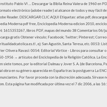
nstituto Pablo VI … Descargar la Biblia Reina Valera de 1960 en PDF.
rmato electrónico (adobe reader) al alcance de todos y muy fácil de 
 Adobe Reader. DESCARGAR CLIC AQUI Etiquetas: atlas pdf, descarga
pedia Moderna pdf free, Enciclopedia Moderna edicion 2010, enciclo
: 1615353267, libros PDF, mapas del mundo 38 Comentarios 06/j
rga gratis Obtener vínculo; Facebook; Twitter; Pinterest; Correo 
ritualidadcatolica.es.tl , ej: San Agustín, Santa Teresa, etc. 0053: L
ier Olivera Ravasi: 0054: Editorial Vórtice - Libros para consultar 
0-1956 → artículos del Enciclopedia de la Religión Católica. La Enci
n siete tomos, por la editorial Dalmau y Jover S. A. (de Barcelona, 
ipal obra en su género aparecida en España tras la postguerra La
nunciantes. Por favor proceda con la discreción adecuada. Sírvase n
m. Esta página fue modificada por última vez el 7 dic 2006, a las 16: