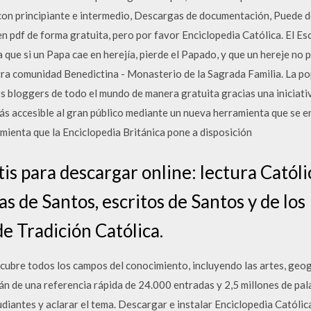
) con principiante e intermedio, Descargas de documentación, Puede
n pdf de forma gratuita, pero por favor Enciclopedia Católica. El Es
 que si un Papa cae en herejía, pierde el Papado, y que un hereje no
ra comunidad Benedictina - Monasterio de la Sagrada Familia. La po
os bloggers de todo el mundo de manera gratuita gracias una iniciativ
s accesible al gran público mediante un nueva herramienta que se en
mienta que la Enciclopedia Británica pone a disposición
tis para descargar online: lectura Católi
as de Santos, escritos de Santos y de lo
 de Tradición Católica.
ubre todos los campos del conocimiento, incluyendo las artes, geogra
án de una referencia rápida de 24.000 entradas y 2,5 millones de pa
udiantes y aclarar el tema. Descargar e instalar Enciclopedia Católi