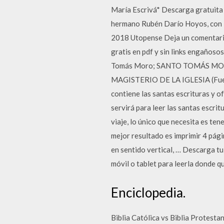
María Escrivá* Descarga gratuita 
hermano Rubén Darío Hoyos, con la
2018 Utopense Deja un comentario.
gratis en pdf y sin links enga
Tomás Moro; SANTO TOMÁS MORO -
MAGISTERIO DE LA IGLESIA (Fuente
contiene las santas escrituras y o
servirá para leer las santas escrit
viaje, lo único que necesita es te
mejor resultado es imprimir 4 págin
en sentido vertical, … Descarga tu
móvil o tablet para leerla donde qu
Enciclopedia.
Biblia Católica vs Biblia Protesta