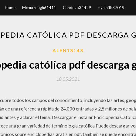
Home
Mcburrough61411
Candozo34429
Hysmith37019
PEDIA CATÓLICA PDF DESCARGA 
ALEN18148
pedia católica pdf descarga 
18.05.2021
ubre todos los campos del conocimiento, incluyendo las artes, geogra
án de una referencia rápida de 24.000 entradas y 2,5 millones de pa
udiantes y aclarar el tema. Descargar e instalar Enciclopedia Católi
frece una gran variedad de terminología católica Puede descargar ver
rónicos sobre enciclopedias gratis en pdf, también se puede encontr