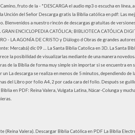
Camino, fruto de la - *DESCARGA el audio mp3 o escucha en línea, a
 Unción del Señor Descarga gratis la Biblia católica en pdf: Las me
 Bienvenidos a nuestro rincón de descargas gratuitas de versiones c
ñosos. GRAN ENCICLOPEDIA CATÓLICA; BIBLIOTECA CATÓLICA DIGI
 LA AGONÍA DE CRISTO y Diálogo d Obras de grandes autores de
: Mercabá) dic 09 … La Santa Biblia Catolica en 3D. La Santa Bib
frece la posibilidad de visualizarlas mediante de una manera novedosa
uras de la Biblia de forma muy simple sin importar si se encuentra en s
ner un La descarga se realiza en menos de 5 minutos, dependiendo de 
as del Libro por folio A4, 2 por cada cara del folio. Después se guil
 Biblia en PDF: Reina Valera, Vulgata Latina, Nácar-Colunga y mucha
ieras.
nte (Reina Valera). Descargar Biblia Católica en PDF La Biblia Elect